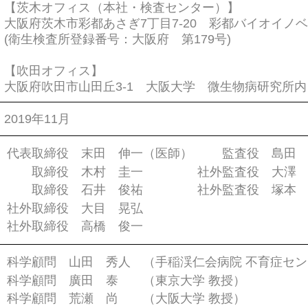
【茨木オフィス（本社・検査センター）】
大阪府茨木市彩都あさぎ7丁目7-20 彩都バイオイノ
(衛生検査所登録番号：大阪府 第179号)
【吹田オフィス】
大阪府吹田市山田丘3-1 大阪大学 微生物病研究所内
2019年11月
代表取締役 末田 伸一（医師）
監査役 島田 
取締役 木村 圭一
社外監査役 大澤
取締役 石井 俊祐
社外監査役 塚本
社外取締役 大目 晃弘
社外取締役 高橋 俊一
科学顧問 山田 秀人 （手稲渓仁会病院 不育症セ
科学顧問 廣田 泰 （東京大学 教授）
科学顧問 荒瀬 尚 （大阪大学 教授）