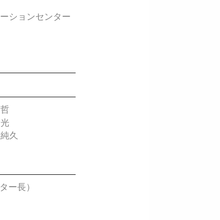
ベーションセンター
哲
 光
 純久
ンター長）