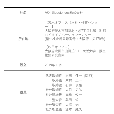
社名
AOI Biosciences株式会社
【茨木オフィス（本社・検査センタ
ー）】
大阪府茨木市彩都あさぎ7丁目7-20 彩都
バイオイノベーションセンター
所在地
(衛生検査所登録番号：大阪府 第179号)
【吹田オフィス】
大阪府吹田市山田丘3-1 大阪大学 微生
物病研究所内
設立
2019年11月
代表取締役 末田 伸一（医師）
取締役 木村 圭一
取締役 石井 俊祐
社外取締役 大目 晃弘
役員
社外取締役 高橋 俊一
監査役 島田 哲
社外監査役 大澤 光
社外監査役 塚本 純久