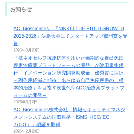
お知らせ
AOI Biosciences、「NIKKEI THE PITCH GROWTH
2025-2026」決勝大会にてスタートアップ部門賞を受
賞
2026年3月23日
「抗ネオセルフ抗原抗体を用いた画期的な自己免疫
疾患治療薬プラットフォームの開発」が池田泉州銀
行「イノベーション研究開発助成金」優秀賞に採択
～副作用軽減に期待、あらゆる自己免疫疾患の「根
本的治療」を目指す次世代型ADC治療薬プラットフ
ォームの開発～
2026年3月2日
AOI Biosciences株式会社、情報セキュリティマネジ
メントシステムの国際規格「ISMS（ISO/IEC
27001）」認証を取得
2026年2月20日