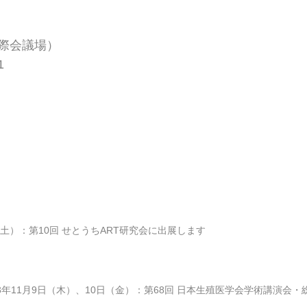
際会議場）
1
日（土）：第10回 せとうちART研究会に出展します
23年11月9日（木）、10日（金）：第68回 日本生殖医学会学術講演会